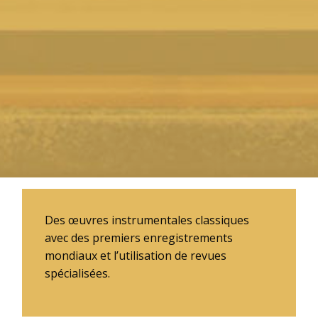
Des œuvres instrumentales classiques
avec des premiers enregistrements
mondiaux et l’utilisation de revues
spécialisées.