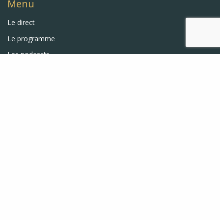
tous
Menu
Le direct
boubii 64 .
Le programme
coucou
Les podcasts
L’équipe
boub 45 .
Nos liens
coucou themis, uriel, bon mardi à
tous
Nos dernières actualités
Jeu – 2 places à gagner pour Le Pal
boub 45 .
Festival Jazz dans le Bocage 2026
coucou
Le Voyage Radiophonique
RQQG - Interview
Interview assez exceptionnelle pour
notre radio associative, celle d'Amina
Annabi demain à 11h, pour un
concert de soutien qu'elle donnera