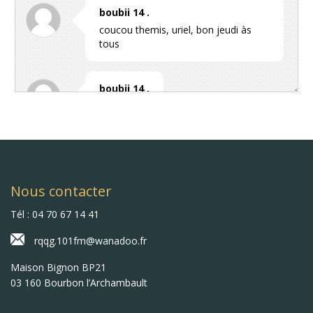
boubii 14 .
coucou themis, uriel, bon jeudi às
tous
boubii 14 .
coucou
RQQG - CONCOURS
1 place à gagner pour les concerts
des 15/21 aout et le 5 septembre
Nous contacter
avec le Festival PRELUDIA !
Nom/Prénom/ville de résidence à
Tél : 04 70 67 14 41
envoyer a rqqg.101fm@wanadoo.fr
d'ici vendredi 7 aout 10h maximum !
rqqg.101fm@wanadoo.fr
Maison Bignon BP21
03 160 Bourbon l’Archambault
boubii 64 .
coucou themis, uriel, bon mercredi à